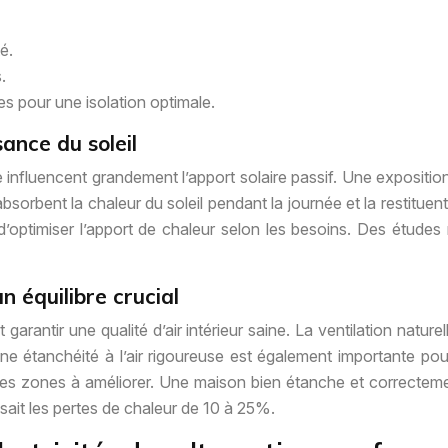
é.
.
es pour une isolation optimale.
sance du soleil
 influencent grandement l’apport solaire passif. Une expositio
sorbent la chaleur du soleil pendant la journée et la restituent l
 d’optimiser l’apport de chaleur selon les besoins. Des étud
un équilibre crucial
garantir une qualité d’air intérieur saine. La ventilation naturell
 étanchéité à l’air rigoureuse est également importante pour em
les zones à améliorer. Une maison bien étanche et correctement
isait les pertes de chaleur de 10 à 25%.