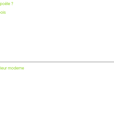
 poêle ?
bois
érieur moderne